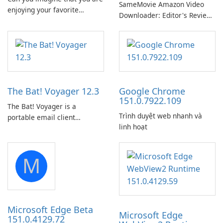
SameMovie Amazon Video
enjoying your favorite
Downloader: Editor's Review
Amazon movies or TV shows
SameMovie Amazon Video
lying on the beach, camping
Downloader is a desktop
in the woods or even during
utility for saving Amazon
your long commute to work
Prime Video titles and other
by subway?
Amazon web-player content
to local drives in MP4 or MKV.
The Bat! Voyager 12.3
Google Chrome
151.0.7922.109
The Bat! Voyager is a
Trình duyệt web nhanh và
portable email client
linh hoạt
software which you can
launch from any USB or
portable media on any
M
computer running Microsoft
Windows.
Microsoft Edge Beta
Microsoft Edge
151.0.4129.72