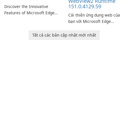
WebView2 Runtime
151.0.4129.59
Discover the Innovative
Features of Microsoft Edge
Cải thiện ứng dụng web của
Beta: The Future of Web
bạn với Microsoft Edge
Browsing Microsoft Edge
WebView2 Runtime!
Beta, developed by Microsoft
Tất cả các bản cập nhật mới nhất
Corporation, is shaping the
landscape of modern web
browsers with its cutting-
edge features and seamless
user …