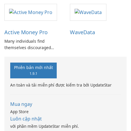
Active Money Pro
WaveData
Many individuals find
themselves discouraged
from setting budgets or
tracking expenses due to the
cumbersome nature of
Phiên bản mới nhất
traditional methods.
1.9.1
An toàn và tải miễn phí được kiểm tra bởi UpdateStar
Mua ngay
App Store
Luôn cập nhật
với phần mềm UpdateStar miễn phí.