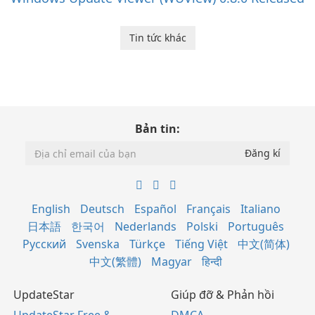
Tin tức khác
Bản tin:
English
Deutsch
Español
Français
Italiano
日本語
한국어
Nederlands
Polski
Português
Русский
Svenska
Türkçe
Tiếng Việt
中文(简体)
中文(繁體)
Magyar
हिन्दी
UpdateStar
Giúp đỡ & Phản hồi