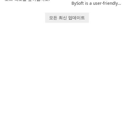
BySoft is a user-friendly
software application
designed to help you
모든 최신 업데이트
calculate your Body Mass
Index quickly and accurately.