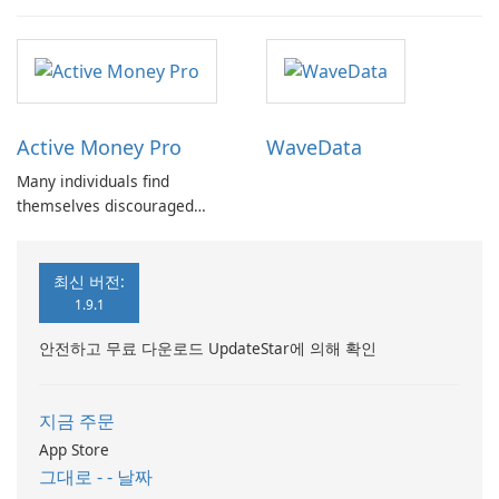
Active Money Pro
WaveData
Many individuals find
themselves discouraged
from setting budgets or
tracking expenses due to the
cumbersome nature of
최신 버전:
traditional methods.
1.9.1
안전하고 무료 다운로드 UpdateStar에 의해 확인
지금 주문
App Store
그대로 - - 날짜