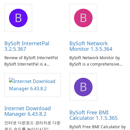
Pro is a reliable software
comprehensive software
application designed to
application that allows users
B
B
ensure the continuous and
to easily browse and manage
uninterrupted operation of
shared folders on their
your computer system.
network.
BySoft InternetPal
BySoft Network
3.2.5.367
Monitor 1.3.5.364
Review of BySoft InternetPal
BySoft Network Monitor by
BySoft InternetPal is a
BySoft is a comprehensive
comprehensive software
network monitoring software
application designed to
designed to help businesses
B
monitor your internet
effectively manage their
connection and provide real-
network infrastructure.
time insights into its
performance.
Internet Download
BySoft Free BMI
Manager 6.43.8.2
Calculator 1.1.5.365
인터넷 다운로드 관리자로 다운
BySoft Free BMI Calculator by
로드 속도를 높이십시오!